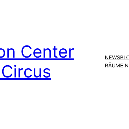
on Center
NEWSBL
Circus
RÄUME 