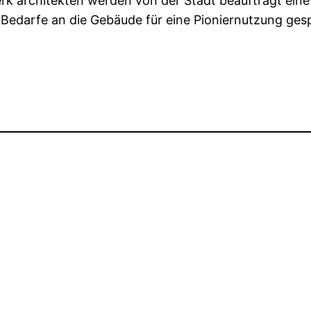
rk architekten werden von der Stadt beauftragt eine
 Bedarfe an die Gebäude für eine Pioniernutzung ges