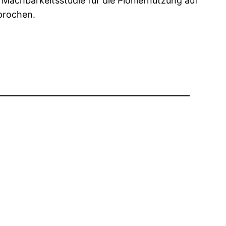
 Machbarkeitsstudie für die Pioniernutzung auf
prochen.