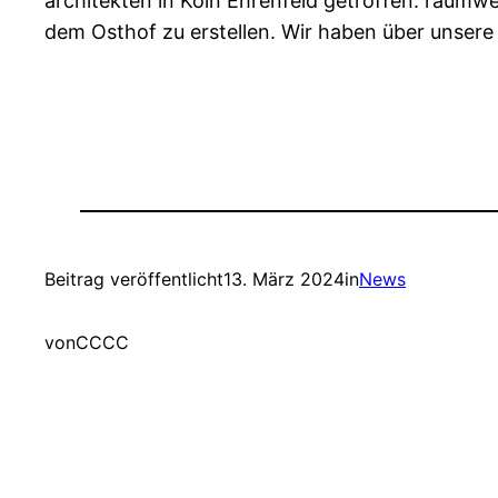
architekten in Köln Ehrenfeld getroffen. raumwe
dem Osthof zu erstellen. Wir haben über unsere
Beitrag veröffentlicht
13. März 2024
in
News
von
CCCC