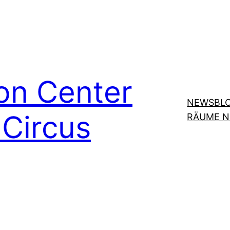
on Center
NEWSBL
Circus
RÄUME 